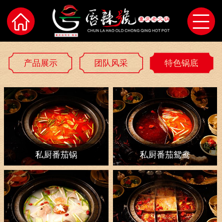
产品展示
团队风采
特色锅底
私厨番茄锅
私厨番茄鸳鸯