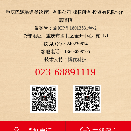
重庆巴源品道餐饮管理有限公司 版权所有 投资有风险合作
需谨慎
备案号：
渝ICP备18013531号-2
总部地址：重庆市渝北区金开中心1栋11-1
联 系 QQ：240230874
客服电话：13693008505
技术支持：
博优科技
023-68891119
唇辣号官方微信公众
唇辣号加盟咨询
号