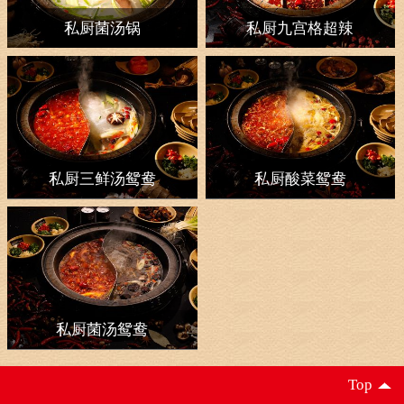
私厨菌汤锅
私厨九宫格超辣
私厨三鲜汤鸳鸯
私厨酸菜鸳鸯
私厨菌汤鸳鸯
Top