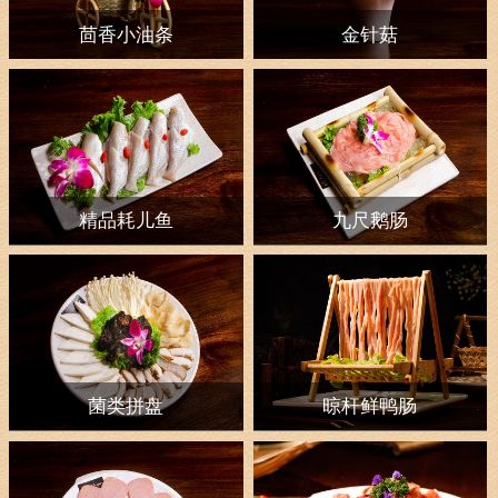
茴香小油条
金针菇
精品耗儿鱼
九尺鹅肠
菌类拼盘
晾杆鲜鸭肠