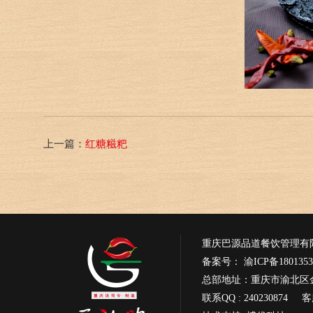
上一篇：
红糖糍粑
重庆巴源品道餐饮管理有
备案号：
渝ICP备1801353
总部地址：重庆市渝北区金
联系QQ : 240230874 客服