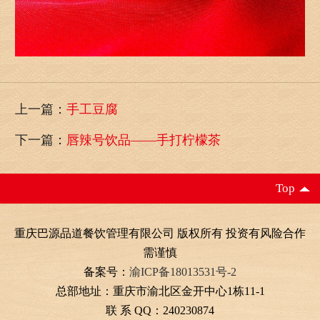
上一篇：
手工豆腐
下一篇：
唇辣号饮品——手打柠檬茶
Top
重庆巴源品道餐饮管理有限公司 版权所有 投资有风险合作
需谨慎
备案号：
渝ICP备18013531号-2
总部地址：重庆市渝北区金开中心1栋11-1
联 系 QQ：240230874